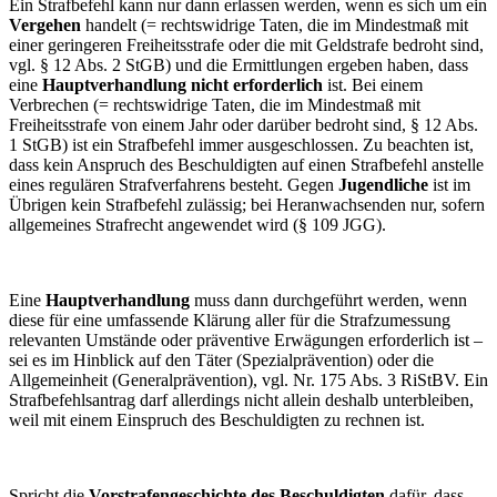
Ein Strafbefehl kann nur dann erlassen werden, wenn es sich um ein
Vergehen
handelt (= rechtswidrige Taten, die im Mindestmaß mit
einer geringeren Freiheitsstrafe oder die mit Geldstrafe bedroht sind,
vgl. § 12 Abs. 2 StGB) und die Ermittlungen ergeben haben, dass
eine
Hauptverhandlung nicht erforderlich
ist. Bei einem
Verbrechen (= rechtswidrige Taten, die im Mindestmaß mit
Freiheitsstrafe von einem Jahr oder darüber bedroht sind, § 12 Abs.
1 StGB) ist ein Strafbefehl immer ausgeschlossen. Zu beachten ist,
dass kein Anspruch des Beschuldigten auf einen Strafbefehl anstelle
eines regulären Strafverfahrens besteht. Gegen
Jugendliche
ist im
Übrigen kein Strafbefehl zulässig; bei Heranwachsenden nur, sofern
allgemeines Strafrecht angewendet wird (§ 109 JGG).
Eine
Hauptverhandlung
muss dann durchgeführt werden, wenn
diese für eine umfassende Klärung aller für die Strafzumessung
relevanten Umstände oder präventive Erwägungen erforderlich ist –
sei es im Hinblick auf den Täter (Spezialprävention) oder die
Allgemeinheit (Generalprävention), vgl. Nr. 175 Abs. 3 RiStBV. Ein
Strafbefehlsantrag darf allerdings nicht allein deshalb unterbleiben,
weil mit einem Einspruch des Beschuldigten zu rechnen ist.
Spricht die
Vorstrafengeschichte des Beschuldigten
dafür, dass