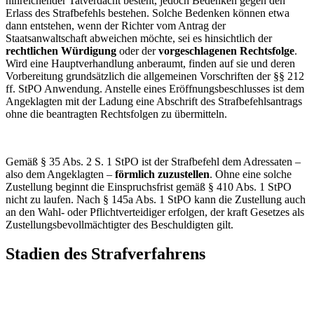
hinreichender Tatverdacht besteht, jedoch Bedenken gegen den
Erlass des Strafbefehls bestehen. Solche Bedenken können etwa
dann entstehen, wenn der Richter vom Antrag der
Staatsanwaltschaft abweichen möchte, sei es hinsichtlich der
rechtlichen Würdigung
oder der
vorgeschlagenen Rechtsfolge
.
Wird eine Hauptverhandlung anberaumt, finden auf sie und deren
Vorbereitung grundsätzlich die allgemeinen Vorschriften der §§ 212
ff. StPO Anwendung. Anstelle eines Eröffnungsbeschlusses ist dem
Angeklagten mit der Ladung eine Abschrift des Strafbefehlsantrags
ohne die beantragten Rechtsfolgen zu übermitteln.
Gemäß § 35 Abs. 2 S. 1 StPO ist der Strafbefehl dem Adressaten –
also dem Angeklagten –
förmlich zuzustellen
. Ohne eine solche
Zustellung beginnt die Einspruchsfrist gemäß § 410 Abs. 1 StPO
nicht zu laufen. Nach § 145a Abs. 1 StPO kann die Zustellung auch
an den Wahl- oder Pflichtverteidiger erfolgen, der kraft Gesetzes als
Zustellungsbevollmächtigter des Beschuldigten gilt.
Stadien des Strafverfahrens