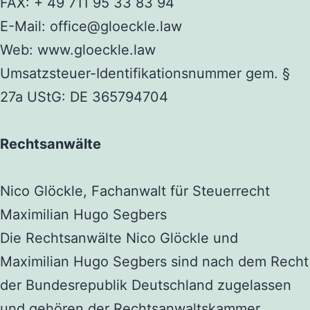
FAX: + 49 711
95 33 83 94
E-Mail:
office@gloeckle.law
Web:
www.gloeckle.law
Umsatzsteuer-Identifikationsnummer gem. §
27a UStG
: DE
365794704
Rechtsanwälte
Nico Glöckle
, Fachanwalt für Steuerrecht
Maximilian Hugo
Segbers
Die Rechtsanwälte Nico Glöckle und
Maximilian Hugo
Segbers
sind nach dem Recht
der Bundesrepublik Deutschland zugelassen
und gehören der Rechtsanwaltskammer